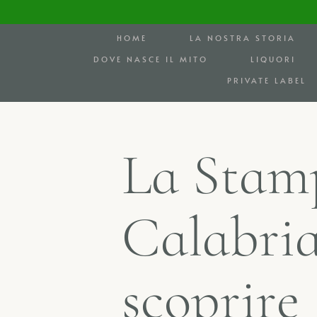
HOME
LA NOSTRA STORIA
DOVE NASCE IL MITO
LIQUORI
PRIVATE LABEL
L
a
S
t
a
m
C
a
l
a
b
r
i
s
c
o
p
r
i
r
e