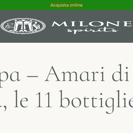
Acquista online
p
a
–
A
m
a
r
i
d
i
a
,
l
e
1
1
b
o
t
t
i
g
l
i