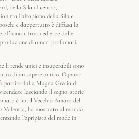
rd, della Sila al centro,
ion tra l’altopiano della Sila e
boschi e dappertutto è diffusa la
fficinali, frutti ed erbe dalle
 produzione di amari profumati,
e li rende unici e insuperabili sono
 frutto di un sapere antico. Ognuno
uò partire dalla Magna Grecia di
vicendate lasciando il segno; storie
emiato è lui, il Vecchio Amaro del
ibo Valentia, ha mostrato al mondo
ventando l’apripista del made in