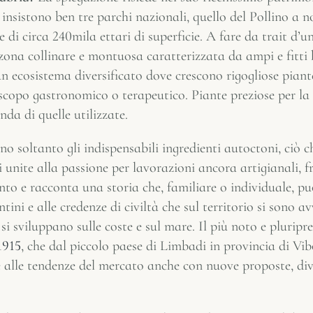
 insistono ben tre parchi nazionali, quello del Pollino a no
di circa 240mila ettari di superficie. A fare da trait d’un
zona collinare e montuosa caratterizzata da ampi e fitti 
cosistema diversificato dove crescono rigogliose piante o
scopo gastronomico o terapeutico. Piante preziose per la
onda di quelle utilizzate.
no soltanto gli indispensabili ingredienti autoctoni, ciò ch
li unite alla passione per lavorazioni ancora artigianali,
nto e racconta una storia che, familiare o individuale, p
ini e alle credenze di civiltà che sul territorio si sono av
i sviluppano sulle coste e sul mare. Il più noto e pluripr
1915
, che dal piccolo paese di Limbadi in provincia di V
re alle tendenze del mercato anche con nuove proposte, di