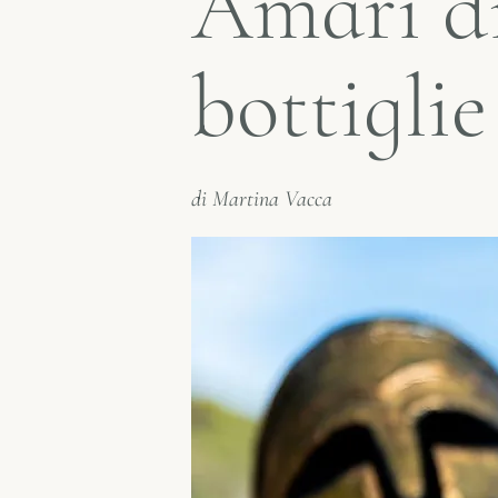
Amari di
bottiglie
di Martina Vacca