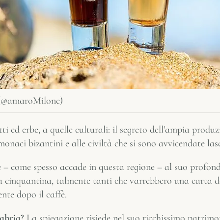
ri (@amaroMilone)
utti ed erbe, a quelle culturali: il segreto dell’ampia produ
naci bizantini e alle civiltà che si sono avvicendate las
e – come spesso accade in questa regione ­– al suo profo
a cinquantina, talmente tanti che varrebbero una carta d
ente dopo il caffè.
abria?
La spiegazione risiede nel suo ricchissimo patrimon